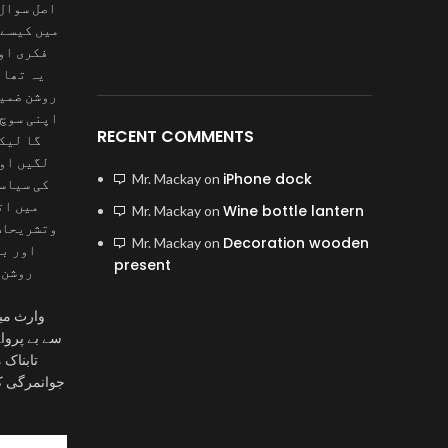
اصل سوال 
میں کیسے 
فکری او
یہ تھا 
روشن ضمیر
اپنی سوچ 
RECENT COMMENTS
گا لیک
لگیں او
iPhone dock
Mr. Mackay
on
کی سیاس
میں ات
Wine bottle lantern
Mr. Mackay
on
وتشریحات 
Decoration wooden
Mr. Mackay
on
اور بر
present
روشن 
وارث میر
سے بے پروا
تابناک 
جوانمرگی کا