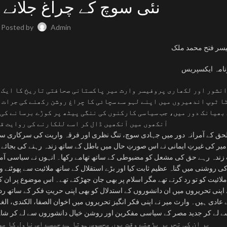
نئی سوچ کے چراغ جلانے و
Posted by
Admin
یسر فتح محمد ملک
نامہ ایکسپریس
نشور اور لکھاری پروفیسر وارث میر پاکستانی صحافتی تاریخ کا ایک 
ا ٹوپ اندھیروں میں اپنے لہو سے سچائی کا چراغ روشن رکھنے کی جرات ک
بھیانک دور میں، جب سیاسی کارکنوں کی ننگی پیٹھ پر کوڑے برسانے کی ح
آنکھوں میں آنکھیں ڈال کر اسے للکارنے کی روایت قا
لحق کے آمرانہ دور میں جہادی سوچ، تنگ نظری اور فرقہ واریت کی سرکاری س
میر کی غیرتِ ایمانی نے اس صورتِ حال میں باطل کے ساتھ زندہ رہنے کی بجائے 
ندہ رہے حق کی مشعل کو مضبوطی کے ساتھ تھامے رکھا۔ انہوں نے سیاسی آمریت ا
کی روشنی میں گناہ عظیم ثابت کیا اور بڑے استقلال کے ساتھ ملائیت سے پھوٹنے
ملائیت کو تو رد کرتے تھے مگر اسلام پر بھی جان جھڑکتے تھے۔ اس موضوع پر ان کی 
 اپنی تحریروں میں ان دانشوروں کے استدلال کو بھی اپنی حریتِ فکر کے ساتھ رد
ے عادی ہیں۔ وارث میر نے اپنی فکر انگیز تحریروں میں اخوان الصفا، الکندی، الغز
لے کر جدید مصر کے سیاسی مفکرین اور روشن خیال دانشوروں سے لے کر شاہ ول
کیا۔ جارج آروَل کے مشہور ناول Farm Animal پر ان کی تحریر پڑھتے وقت یوں محسوس ہوتا ہے جیسے اس 