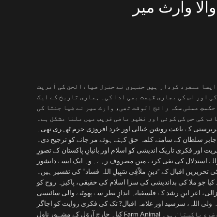
الا وارث میر
ایسا منفرد کردار ہیں جنہوں نے جنرل ضیاءالحق کی آمریت
ی اور اس کی بھاری قیمت بھی ادا کی۔ ہماری تاریخ کے ایک
کمتِ عملی سکہ رائج الوقت تھی، وارث میر نے ضیا جنتا کی
ئم کی جس کی کوئی اور نظیر ماضی قریب میں ملنا مشکل ہے۔
رپرستی کے باعث روشن خیالی اور خرد افروزی جرم ٹھہری تھی۔
جابر سلطان کے سامنے کلمہ حق کہتے ہوئے مر جانے کو ترجیح دی۔
ور فکری تاریک اندیشی کو اسلام اور بانیانِ پاکستان کے تصورِ
 والے استدلال کی نفی کرنے میں مصروف رہے۔ وہ ایک ایسے دانشور
تحریریں اقبال کے ”دینِ ملاّفِی سَبِیلِ اللہ فساد“ کی تفسیر ہیں۔
 کیا جو ملا کی بداندیشی کی سزا اسلام کی حقیقی، پاکیزہ روح کو
الی، اعر ابنِ رشد کے فلسفیانہ اندازِ نظر سے پھوٹنے والی سائنسی
ی اللہ، سرسید اور علامہ اقبال? تک کی فکری روایت کو اجاگر
ناول کا موضوع پاکستان ہو۔