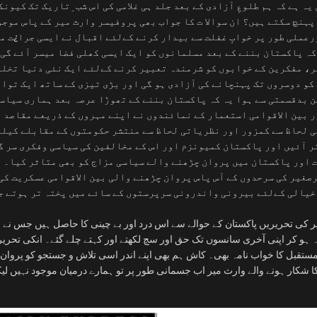
یہ ہے کہ ہم طلوعِ آزادی کے بعد جلد ہی غلامی کی اس شب ِتاریک تک کیون
پہنچ سکتے ہیں؟ ان سوالا ت کا جواب بھی پروفیسر وارث میر کے پاس موج
رعملی طور پر خوابِ غفلت سے بیدار کرنے کےلئے اقبال نے ایسی جرا¿ت م
کہ پاکستان بننے کے بعد مسلمانوں کو ایک ایسی کھلی فضا میسر آئے گی 
، مفکرین کے خوابوں کو شرمندہ تعبیر کرنے کےلئے ایک نئی دنیا تخلی
کو دوسروں تک پہنچانے کی آزادی ہو گی اور بڑی تیزی کے ساتھ ایک توا
ن بدقسمتی سے ہوا یہ کہ پاکستان بننے کے تھوڑا عرصہ بعد ہماری سیاس
ر بین الاقوامی استعمار کے نمائندوں نے اپنے مہروں کے ذریعے مقاصد 
ی لحاظ سے کمزور اور نظریاتی لحاظ سے منتشر حکومتوں کے مقابلے کیلئ
ر آئیں اور پاکستان کمیونزم اور اس کے مخالفین کی سیاسی وفکری سر گر
اور پاکستان میں پروان چڑھنے والے سیاسی مزاج کو بھی متاثر کیا۔ ی
صغیر کی سرحدوں کے آس پاس پروان چڑھنے والی بین الاقوامی عسکریت کی 
خیالی کےلئے بیرونی واندرونی سرپرستوں کے سائے میں پختہ تر ہوتے جا
 کی تحریریں پاکستان کے حوالے سے اس درد اور بے چینی کا حاصل ہیں جس نے ان
ہ ہو کر اپنی آخری سانسوں تک حق اور سچ لکھتے اور کہتے چلے گئے۔ انکی تحریر
مستقبل کا خواب نامہ بھی۔ کاش ہم بھی اپنے اندر اسی تلاش و جستجو کو پروان
 شکار ہونے والے وارث میر اب جسمانی طور پر تو ہمارے درمیان موجود نہیں لی