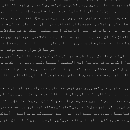
رث میر مسلمانوں میں روشن فکری کی اس تحسین کے دوران ایک انتہائی ا
میں پروان چڑھنے والی ایک خاص تنقیدی روایت کی طرف اشارہ کرنا ضرور
ہ، سرسید احمد خان اور اقبال پر برصغیر میں راسخ العقیدگی یعنی مذہ
 جائے کہ ان لوگوں نے صوفیا کی انسانیت نواز اور عالمگیریت کی حامل 
ی طور پر اس تاثر کو ابھاراجائے کہ انہی مسلمان مفکرین کی تنگ دلانہ
اندازِ فکر ان لوگوں کا ہے جو مسلمانوں کے الگ قومی وجود اور اس وجو
 کے دائرے سے خارج کر چکے ہیں۔ بھگتی فکر کے یہ علمبردار مجدد الف 
کو مماثل قرار دیتے ہوئے انہ
ے اپنے اس مضمون میں قاضی جاوید کی کتاب ”سرسید سے اقبال تک“میں پیش 
ال ایک صوفی کی بجائے”راسخ العقیدہ“ مسلمان کیوں تھے اور ایک شاعر
بال کے پورے کلام پر نظر رکھنے والے لوگ جانتے ہیں کہ وہ اس تصوف کے 
لکہ باطنی تجربے کو مذہب کا نام دیتے تھے۔ “بانیانِ پاکستان کے فکر
یر نے اپنی کئی تحریروں میں فوجی حکومتوں کے سیاسی کردار بارے بحث ک
پر امریکی سکالر سٹیفن کوہن کی کتاب کا تنقیدی جائزہ بھی پیش کیا ہ
ی سمجھتے ہیں کہ ”یوں محسوس ہوتا ہے، پاکستان آرمی کے متعلق یہ کتا
، اس میں فوج اور سول کے باہمی تعلق کی مختلف نوعیتوں پر بحث کے علاو
فغانستان میں روسی قبضے اور ایران میں خمینی کے بر سراقتدار آنے کے
ت حاصل ہو گئی ہے اور اسی لئے امریکی پالیسی سازوں کے لئے ان افواج 