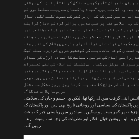
کر پہنچے اور ان تاریکیوں سے نکل کر آفتابِ تازہ کی روشنی
ود ہے۔ وہ لکھتے ہیں: ”قیام پاکستان سے پہلے مسلمانوں کو
ندانہ باتیں کیں کہ کہ ان پر کفر کے فتوے لگنے لگے۔ خیال
کہ وہ اسلامی فقہ پر جمی صدیوں پرانی گرد کو جھاڑ کراپنے
ق کریں گے۔ لکھنے پڑھنے اور سوچنے اور اپنے مطالعہ اور
نا اور ترقی یافتہ معاشرے کی پیدائش کاعمل شروع ہو جائے
ی وحکومتی قیادت کی توانائیاں باہمی چپقلش کی نذر ہونے
پاکستان کو شہ مات دینے کی کوششیں شروع کردیں۔ مسلم لیگ
ے روایتی اسلام کی قوتیں، سیاست کا لبادہ اوڑھ کر میدان
میوں کا مرکز بن گیا۔ اس کشمکش نے اسلام کی نئی تعبیرات
ہ سیاسی مزاج، اتنے سال گزرنے کے بعد رفتہ رفتہ برصغیر
ایک سیاسی ضرورت بن چکا ہے، لہٰذا پاکستان میں بچی کچھی
نے والے اس مزاج کا مقابلہ کرنا روز بروز مشکل سے مشکل
ترہوتا چلا جائے گا“۔
ہیں اپنی گرفت میں لے رکھا تھا، لیکن وہ جسم و جاں کی سلامتی
یں پاکستان کی سیاسی اور روحانی تاریخ بھی ہیں اور پاکستان کے
 چڑھانے پر کمر بستہ ہو سکیں۔ ضیا دور میں ریاستی جبر کے باعث
کن وہ اپنے روشن خیال افکار اور نظریات کی وجہ سے ہمیشہ زندہ
رہیں گے۔