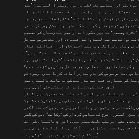
ہم دینی اور سیاسی مغالطے پر یوں روشنی ڈالتے ہیں: ”میں
ی سمجھتا ہوں اور وہ روایت یہ ہے کہ مجدد الف ثانی، شاہ
ب پرستی کو فروغ دینے کا ”الزام“ لگایا جائے اور پھر یہ
تحریکوں کو سبوتاژ کیا۔ اسکے علاوہ یہ کوشش بھی کی جاتی
 ”کثرت پسندی“ نے غیر فطری انداز میں ہندوستان کو تقسیم
د کے حوالے سے جنم لینے والے اقتصادی اور معاشرتی مسائل
ثانی، شاہ ولی اللہ، سرسید احمد خان اور اقبال کے افکار
یں برصغیر میں آباد غیر مسلموں کا حریف قراردیتے ہیں“۔
کردہ استدلال کو رَد کرتے ہوئے لکھا: ”گویا اعتراض یہ ہے
 ہو کر مسلمانوں کے مصائب اور مسائل پر کیوں کڑھتے تھے؟
حامی تھے جو صوفی کو جدوجہد پر آمادہ کرتا ہے وہ رسوم کو
وعمل کو متنازعہ فیہ بناتے رہنے کی یہ عادت پاکستان میں
فوجی حکومتوں کے زیرِاثر پنپتی چلی آرہی ہے۔
ی ہے۔ اس سلسلے میں انہوں نے اپنے ایک مضمون میں افواجِ
ے۔اس بحث کے دوران وہ اپنے اس احساس میں قارئین کو شریک
ب پاکستانی قارئین کی بجائے امریکی ماہرین کے لئے لکھی
ہ بین السطور، فوج کے سیاسی کردار کی ”وکالت“ بھی کی گئی
 بعد، نئی امریکی حکمت عملی میں، افواج پاکستان کو ایک
کے حسن وقبح سے مکمل طور پر آگاہ ہو نا نہایت ضروری ہے۔
یہ کتاب اسی ضرورت کو پورا کرتی ہے۔“