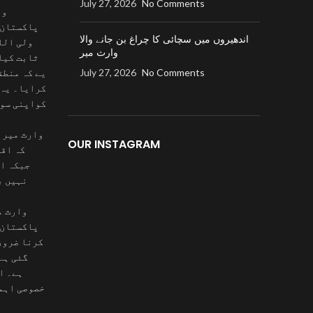
July 27, 2026
No Comments
وا
پاکستان 
اندھیروں میں سچائی کا چراغ بن جانے والا
ولی الل
وارث میر
ثابت کیا
No Comments
July 27, 2026
یے کہ منطق
کرایا۔ یہ 
کواپنی سوچ
وارث میر ن
OUR INSTAGRAM
کہ اقب
جبکہ اق
نہیں ب
وارث م
پاکستان 
کرنا ضرور
گئی ہے
ہے۔ ا
خصوصی اہمی