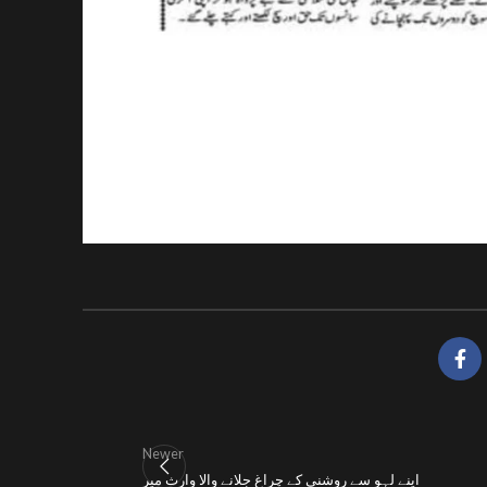
Newer
اپنے لہو سے روشنی کے چراغ جلانے والا وارث میر