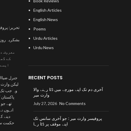
Book Reviews
English Articles
English News
تحریر: پروف
Poems
Urdu Articles
بشکریہ روز
Urdu News
معروف دا
کے گھٹ
ایسے 
RECENT POSTS
جنرل ضیاا
لیکن وارث 
آخری دم تک اپنے مورچے میں ڈٹا رہنے والا
وہ جب تک ز
وارث میر
پاکستان 
No Comments
July 27, 2026
تھے جو 
انہوں نے
دینے ک
پروفیسر وارث میر : جو آخری سانس تک
حکمت سے 
اپنے موقف پر ڈٹا رہا