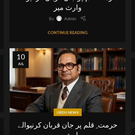
وارث میر
By
Admin
CONTINUE READING
10
JUL
URDU NEWS
حرمت ِ قلم پر جان قربان کرنیوالے
وارث میر