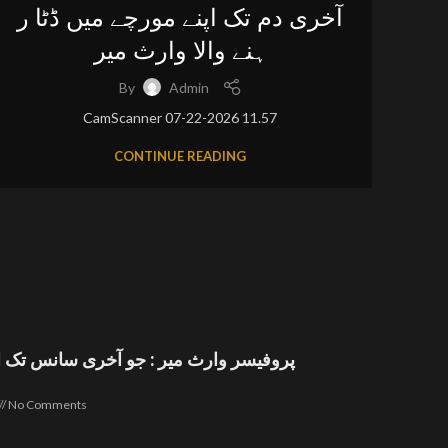
آخری دم تک اپنے مورچے میں ڈٹا ر
ہنے والا وارث میر
By
Admin
CamScanner 07-22-2026 11.57
CONTINUE READING
پروفیسر وارث میر : جو آخری سانس تک ا
No Comments