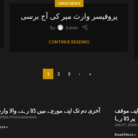
URDU NEWS
پروفیسر وارث میر کی آج برسی
By
Admin
CONTINUE READING
1
2
3
›
»
پنے موقف
آخری دم تک اپنے مورچے میں ڈٹا رہنے والا وار
, 2026
No Comments
پر ڈٹا رہا
July 27, 2026
ore »
Read More »