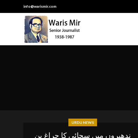
info@warismir.com
URDU NEWS
ندھیروں میں سچائی کا چراغ بن