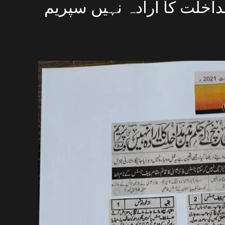
خلت کا ارادہ نہیں سپریم